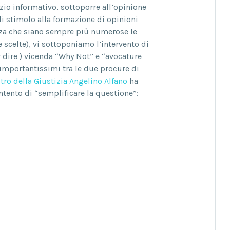
io informativo, sottoporre all’opinione
di stimolo alla formazione di opinioni
ranza che siano sempre più numerose le
 scelte), vi sottoponiamo l’intervento di
er dire ) vicenda “Why Not” e “avocature
 importantissimi tra le due procure di
tro della Giustizia Angelino Alfano
ha
intento di
“semplificare la questione”
: