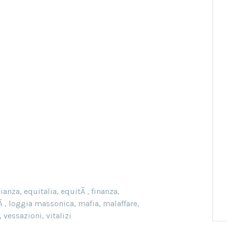
ianza
,
equitalia
,
equitÃ
,
finanza
,
tÃ
,
loggia massonica
,
mafia
,
malaffare
,
,
vessazioni
,
vitalizi