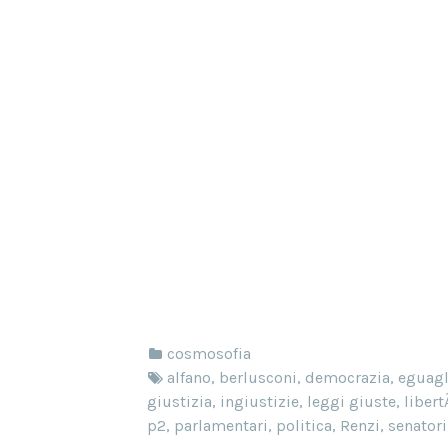
cosmosofia
alfano
,
berlusconi
,
democrazia
,
eguagl
giustizia
,
ingiustizie
,
leggi giuste
,
liber
p2
,
parlamentari
,
politica
,
Renzi
,
senatori