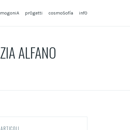
smogoniA
prOgetti
cosmoSofí­a
infO
IZIA ALFANO
ARTICOLI