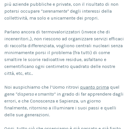
più aziende pubbliche e private, con il risultato di non
potersi occupare
“serenamente”
degli interessi della
collettività, ma solo e unicamente dei propri.
Parlano ancora di termovalorizzatori (invece che di
inceneritori..), non riescono ad organizzare servizi efficaci
di raccolta differenziata, vogliono centrali nucleari senza
minimamente porsi il problema (fra tutti) di come
smaltire le scorie radioattive residue, asfaltano e
cementificano ogni centimetro quadrato delle nostre
città, etc, etc..
Noi auspichiamo che l’Uomo ritrovi
quanto prima
quel
gene
“disperso e smarrito”
in grado di far apprendere dagli
errori, e che Conoscenza e Sapienza, un giorno
finalmente, ritornino a illuminare i suoi passi e quelli
delle sue generazioni.
Oggi, tutto ciò che osserviamo è già passato e già finito.