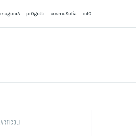
smogoniA
prOgetti
cosmoSofí­a
infO
ARTICOLI